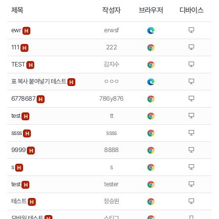
제목
작성자
브라우저
디바이스
ewr
erwsf
H
111
222
H
TEST
김지수
H
표 복사 붙여넣기 테스트
ㅇㅇㅇ
H
6778687
786y876
H
test
tt
H
ssss
ssss
H
9999
8888
H
s
s
H
test
tester
H
테스트
정승원
H
모바일 테스트
스티그