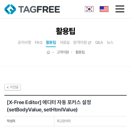
활용팁
공지사항
FAQ
활용팁
자료실
원격지원
Q&A
뉴스
고객지원
활용팁
이전글
[X-Free Editor] 에디터 자동 포커스 설정
(setBodyValue, setHtmlValue)
작성자
최고관리자