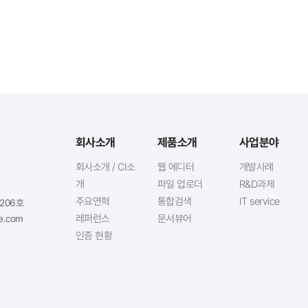
회사소개
제품소개
사업분야
회사소개 / CI소
웹 에디터
개발사례
개
파일 업로더
R&D과제
주요연혁
통합검색
IT service
1206호
레퍼런스
문서뷰어
e.com
인증 현황