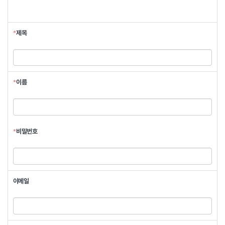
시
판
글
쓰
*
제목
기
*
이름
이
름
*
비밀번호
비
밀
번
이메일
호