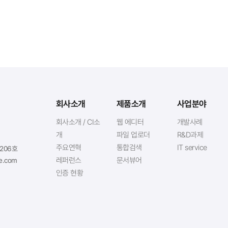
회사소개
제품소개
사업분야
회사소개 / CI소
웹 에디터
개발사례
개
파일 업로더
R&D과제
주요연혁
통합검색
IT service
1206호
레퍼런스
문서뷰어
e.com
인증 현황