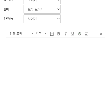
툴바 :
하단바 :