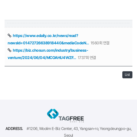
https://www.edaily.co.kr/news/read?
newsId=01472726638918440&mediaCodeN…
1560회 연결
https://biz.chosun.com/industry/business-
venture/2024/06/04/MCOAHU4WZF…
1737회 연결
List
ADDRESS.
#1206, Woolim E-Biz Center, 43, Yangsan-ro, Yeongdeungpo-gu,
Seoul