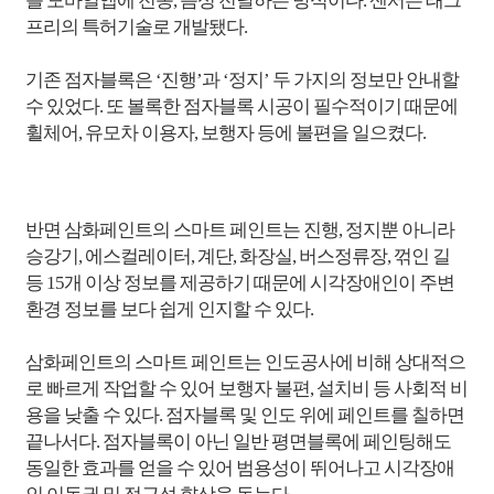
를 모바일앱에 전송
,
음성 전달하는 방식이다
.
센서는 태그
프리의 특허기술로 개발됐다
.
기존 점자블록은 ‘진행’과 ‘정지’ 두 가지의 정보만 안내할
수 있었다
.
또 볼록한 점자블록 시공이 필수적이기 때문에
휠체어
,
유모차 이용자
,
보행자 등에 불편을 일으켰다
.
반면 삼화페인트의 스마트 페인트는 진행
,
정지뿐 아니라
승강기
,
에스컬레이터
,
계단
,
화장실
,
버스정류장
,
꺾인 길
등
15
개 이상 정보를 제공하기 때문에 시각장애인이 주변
환경 정보를 보다 쉽게 인지할 수 있다
.
삼화페인트의 스마트 페인트는 인도공사에 비해 상대적으
로 빠르게 작업할 수 있어 보행자 불편
,
설치비 등 사회적 비
용을 낮출 수 있다
.
점자블록 및 인도 위에 페인트를 칠하면
끝나서다
.
점자블록이 아닌 일반 평면블록에 페인팅해도
동일한 효과를 얻을 수 있어 범용성이 뛰어나고 시각장애